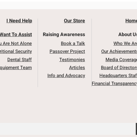
I Need Help
Our Store
Hom
 Want To Assist
Raising Awareness
About U
u Are Not Alone
Book a Talk
Who We Ar
ritional Security
Passover Project
Our Achievement
Dental Staff
Testimonies
Media Coverag
quipment Team
Articles
Board of Director
Info and Advocacy
Headquarters Staf
Financial Transparenc