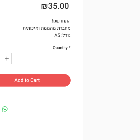
Price
₪35.00
התחדשנו!
מחברת מהממת ואיכותית
גודל: A5
משקל: 300 גרם
Quantity
*
60 עמודים שורות
אגודה באמצעות חוט אדום
Add to Cart