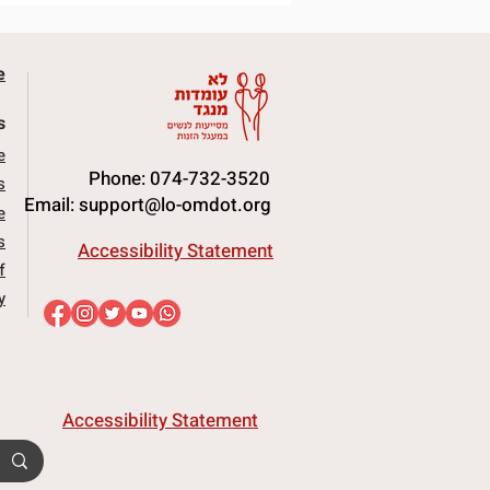
e
s
e
Phone: 074-732-3520
s
Email:
support@lo-omdot.org
e
s
Accessibility Statement
f
y
Accessibility Statement