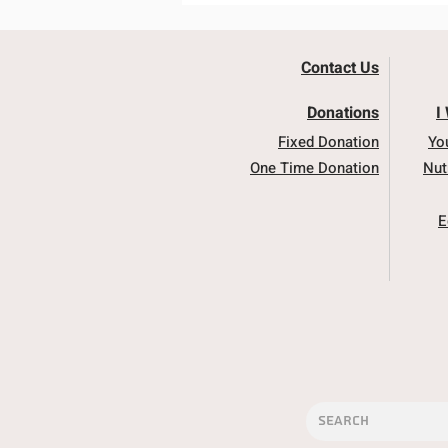
Contact Us
Donations
I
Fixed Donation
Yo
One Time Donation
Nut
E