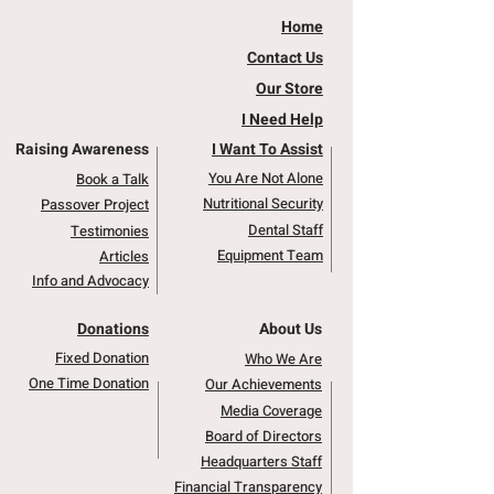
Home
Contact Us
Our Store
I Need Help
Raising Awareness
I Want To Assist
You Are Not Alone
Book a Talk
Nutritional Security
Passover Project
Dental Staff
Testimonies
Equipment Team
Articles
Info and Advocacy
Donations
About Us
Fixed Donation
Who We Are
One Time Donation
Our Achievements
Media Coverage
Board of Directors
Headquarters Staff
Financial Transparency