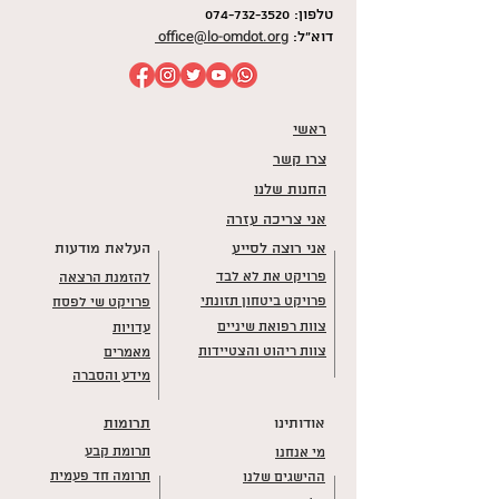
טלפון:
074-732-3520
office@lo-omdot.org
דוא"ל:
ראשי
צרו קשר
החנות שלנו
אני צריכה עזרה
אני רוצה לסייע
העלאת מודעות
פרויקט את לא לבד
להזמנת הרצאה
פרויקט ביטחון תזונתי
פרויקט שי לפסח
צוות רפואת שיניים
עדויות
צוות ריהוט והצטיידות
מאמרים
מידע והסברה
אודותינו
תרומות
תרומת קבע
מי אנחנו
תרומה חד פעמית
ההישגים שלנו