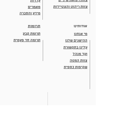
צוות רפואת שיניים
עדויות
צוות ריהוט והצטיידות
מאמרים
מידע והסברה
אודותינו
תרומות
תרומת קבע
מי אנחנו
תרומה חד פעמית
ההישגים שלנו
עלינו בתקשורת
ועד מנהל
צוות המטה
שקיפות כספית