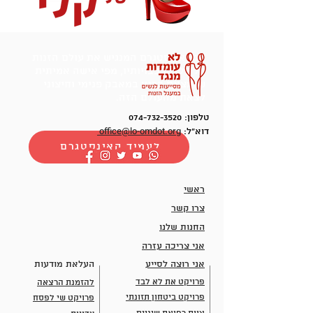
יומן אינסטגרם המנגיש את עולם הזנות
על כל מורכבויותיו, מפי אישה אמיתית
שנמצאת כרגע במאבק פנימי וחיצוני
לצאת מהעולם הזה.
טלפון:
074-732-3520
office@lo-omdot.org
דוא"ל:
לעמוד האינסטגרם
ראשי
צרו קשר
החנות שלנו
אני צריכה עזרה
אני רוצה לסייע
העלאת מודעות
פרויקט את לא לבד
להזמנת הרצאה
פרויקט ביטחון תזונתי
פרויקט שי לפסח