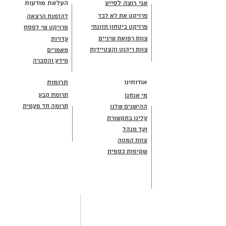
אני רוצה לסייע
העלאת מודעות
פרויקט את לא לבד
להזמנת הרצאה
פרויקט ביטחון תזונתי
פרויקט שי לפסח
צוות רפואת שיניים
עדויות
צוות ריהוט והצטיידות
מאמרים
מידע והסברה
אודותינו
תרומות
תרומת קבע
מי אנחנו
תרומה חד פעמית
ההישגים שלנו
עלינו בתקשורת
ועד מנהל
צוות המטה
שקיפות כספית