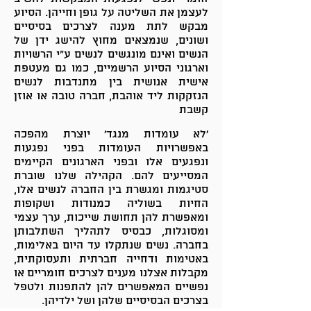
לעצמן את השליטה על גופן וחייהן. הסיוע
מבקש לתת מענה לצרכים בסיסיים
ושונים, שנמצאים מחוץ להישג ידן של
הנשים ואינם מונגשים לנשים ע"י הרשויות
וארגוני הסיוע הרשמיים, כמו גם מעטפת
אישית אנושית בין מתנדבות לנשים
הנזקקות ליד אוהבת, חברה טובה או אוזן
קשבת
'לא עומדות מנגד' יוצרת מהפכה
באפשרויות העומדות בפני נפגעות
ונפגעים אלו ובפני הארגונים הקיימים
המסייעים להם. הקהילה שלנו שוברת
סטיגמות ומגשרת בין החברה לנשים אלו,
החיות בשוליה כמנודות ושקופות
ומאפשרת להן תחושת שייכות, ערך עצמי
ומסוגלות, כבסיס לתהליך השתלבותן
בחברה. נשים שנתקלו עד היום באלימות,
באטימות ודחייה חברתית ותעסוקתית,
מקבלות אצלנו מענים לצרכים חומריים או
נפשיים המאפשרים להן להתפנות ולטפל
בצרכים הבסיסיים שלהן ושל ילדיהן.​