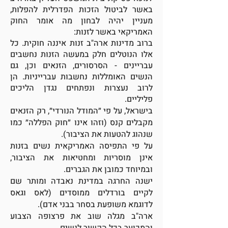
באשר לביטול הזכות הפדרלית להפלות,
מעניין יהיה לבחון מה אומר החוק
האמריקאי באשר לזנות:
ברוב מדינות ארה"ב זנות איננה חוקית. כל
אלו הנוטלים חלק במעשה הזנות נחשבים
עבריינים - הסרסורים, הזנאים וכן, גם
הנשים האומללות נחשבות עברייניות. הן
לרוב נעצרות ונפתחים נגדן הליכים
פליליים.
בישראל, על פי ״המודל הנורדי״, רק הזנאים
מקבלים קנס (וזהו אינו ״חוק הפללה״ כמו
שנהוג להטעות את הציבור).
על פי התפיסה האמריקאית נשים בזנות
אינן מוסריות ומחטיאות את הציבור,
ובמיוחד כמובן את הגברים.
ישנה החרגה במדינת נאבדה ומותר שם
לקיים בורדלים ממוסדים (לאס וגאס
לדוגמא משופעת בסחר בבני אדם).
ארה"ב מגלה שוב את פרצופה הצבוע
והמכוער בכל הקשור לנשים.