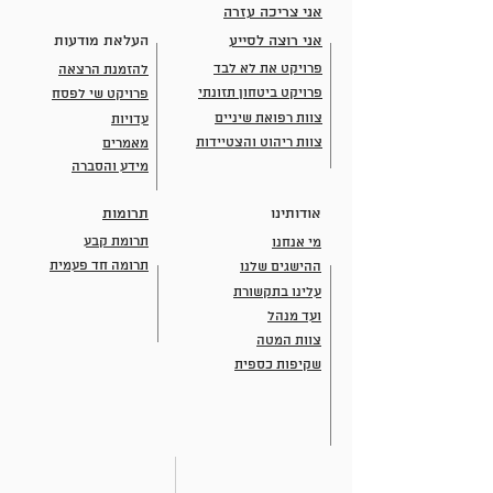
אני צריכה עזרה
אני רוצה לסייע
העלאת מודעות
פרויקט את לא לבד
להזמנת הרצאה
פרויקט ביטחון תזונתי
פרויקט שי לפסח
צוות רפואת שיניים
עדויות
צוות ריהוט והצטיידות
מאמרים
מידע והסברה
אודותינו
תרומות
תרומת קבע
מי אנחנו
תרומה חד פעמית
ההישגים שלנו
עלינו בתקשורת
ועד מנהל
צוות המטה
שקיפות כספית