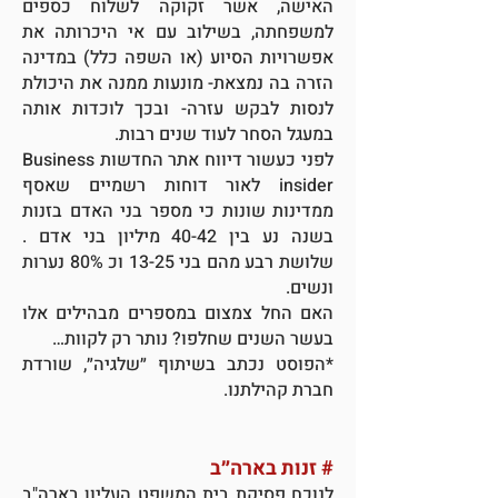
האישה, אשר זקוקה לשלוח כספים
למשפחתה, בשילוב עם אי היכרותה את
אפשרויות הסיוע (או השפה כלל) במדינה
הזרה בה נמצאת- מונעות ממנה את היכולת
לנסות לבקש עזרה- ובכך לוכדות אותה
במעגל הסחר לעוד שנים רבות.
לפני כעשור דיווח אתר החדשות Business
insider לאור דוחות רשמיים שאסף
ממדינות שונות כי מספר בני האדם בזנות
בשנה נע בין 40-42 מיליון בני אדם .
שלושת רבע מהם בני 13-25 וכ 80% נערות
ונשים.
האם החל צמצום במספרים מבהילים אלו
בעשר השנים שחלפו? נותר רק לקוות…
*הפוסט נכתב בשיתוף ״שלגיה״, שורדת
חברת קהילתנו.
# זנות בארה״ב
לנוכח פסיקת בית המשפט העליון בארה"ב