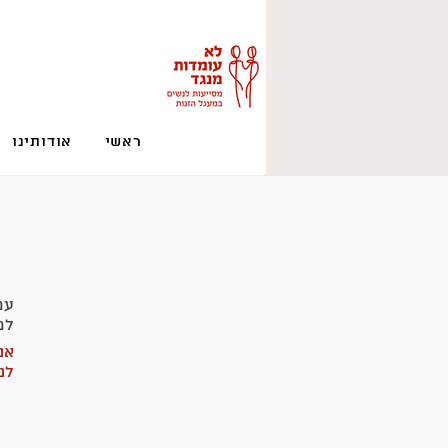
ראשי
אודותינו
עמ
למ
אנ
לנ