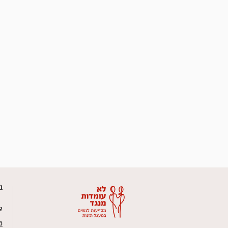
ר
א
מ