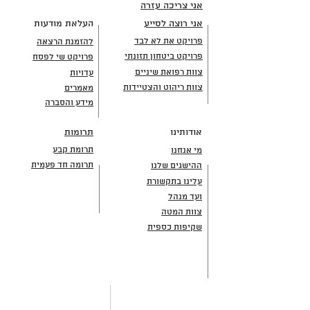
אני צריכה עזרה
אני רוצה לסייע
העלאת מודעות
פרויקט את לא לבד
להזמנת הרצאה
פרויקט ביטחון תזונתי
פרויקט שי לפסח
צוות רפואת שיניים
עדויות
צוות ריהוט והצטיידות
מאמרים
מידע והסברה
אודותינו
תרומות
תרומת קבע
מי אנחנו
תרומה חד פעמית
ההישגים שלנו
עלינו בתקשורת
ועד מנהל
צוות המטה
שקיפות כספית