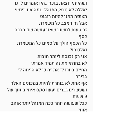
ושהייתי יוצאת בוכה ..היו אומרים לי נו
יאללה לא נורא, המנהל ..ומה את ריגשי
מצופה ממני להיות רובוט
אבל זה המצב כל משמרת
זה טעות לחשוב שאני עושה שם הרבה
כסף
כל הכסף הולך על סמים כל המשמרת
ואלכוהול
אני רק נכנסת ליותר חובות
לא בחרתי את זה תמיד אמרתי
החיים בחרו לי את זה כי לא הייתה לי
ברירה
אף אחת לא בוחרת להיות במכונים האלה
ושעשרים גברים יעשו סקס איתי בתווך של
9 שעות
ככל שעושה יותר ככה המנהל יותר אוהב
אותי
בנות שמתלוננות שלא זורמות עם כל אחד
או כאלה שלא לטעמם מקבלות יחס יותר רע
מהפקידה והמנהל…״