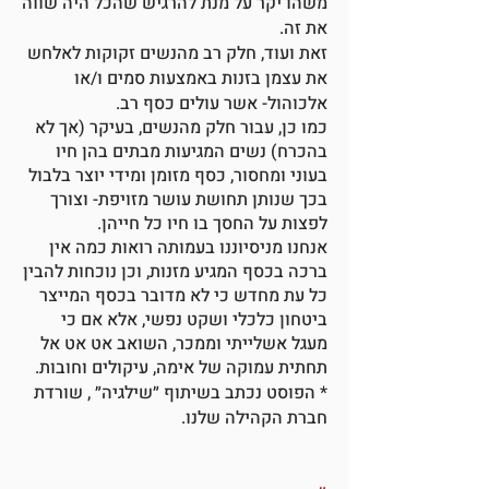
משהו יקר על מנת להרגיש שהכל היה שווה
את זה.
זאת ועוד, חלק רב מהנשים זקוקות לאלחש
את עצמן בזנות באמצעות סמים ו/או
אלכוהול- אשר עולים כסף רב.
כמו כן, עבור חלק מהנשים, בעיקר (אך לא
בהכרח) נשים המגיעות מבתים בהן חיו
בעוני ומחסור, כסף מזומן ומידי יוצר בלבול
בכך שנותן תחושת עושר מזויפת- וצורך
לפצות על החסך בו חיו כל חייהן.
אנחנו מניסיוננו בעמותה רואות כמה אין
ברכה בכסף המגיע מזנות, וכן נוכחות להבין
כל עת מחדש כי לא מדובר בכסף המייצר
ביטחון כלכלי ושקט נפשי, אלא אם כי
מעגל אשלייתי וממכר, השואב אט אט אל
תחתית עמוקה של אימה, עיקולים וחובות.
* הפוסט נכתב בשיתוף ״שילגיה״ , שורדת
חברת הקהילה שלנו.