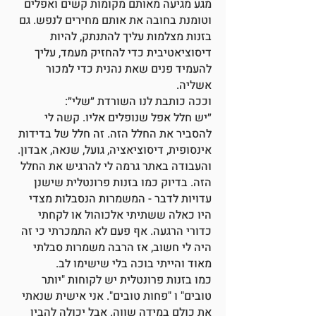
מגע מגיעה מאותם מקומות קשים ואפלים
וטומנת בחובה את אותם מחירים לנפש. גם
בזנות מצלמות עליך להתנתק, להיות
דיסוציאטיבית כדי להחזיק מעמד, עליך
להעמיד פנים שאת נהנית כדי למכור
אשליה.
וככה כותבת לנו השורדת ״שלי״:
״יש חלל אפל שנופלים אליו. קשה לי
להסביר את החלל הזה. זה חלל של בדידות
אינסופית, דיסוציאציה, גועל, שנאה, אבדון.
והעבודה באתר גרמה לי להרגיש את החלל
הזה. בדיוק כמו בזנות פרונטלית שישנן
עדויות לדבר - המשמרות הנסבלות מצדי
היו כאלה ששתיתי אלכוהול או לקחתי
כדורי הרגעה. אף פעם לא התמכרתי כי זה
היה לי חשוב, אז הרבה משמרות סבלתי
מאוד והייתי בוכה בלי שישימו לב.
כמו בזנות פרונטלית יש לקוחות "יותר
טובים" ו "פחות טובים". אני אישית שנאתי
את כולם במידה שווה. אבל יכולה להבין