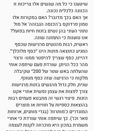
שיטענו כי כל מה שנשים אלו צריכות זו
הכוונה כלכלית נכונה.
אך האם בכך מדובר? האם במקורות אלו
טמון פרדוקס ב'הכנסה הגבוהה' אל מול
נתוני העוני בהן נשים בזנות חיות בפועל?
אנו טוענות כי התמונה שונה.
ראשית, רבות מהנשים מרגישות שכסף
המגיע כתוצאה מזנות הינו ״כסף מלוכלך״.
דהיינו, כסף שצריך להיפטר ממנו- ורצוי
מהר ככל הניתן. שורדת פעם שיתפה אותי
שהעלתה באש שטר של 200״ שקיבלה
מלקוח כי הרגישה שזה כסף מטונף.
שנית, חלק גדול מהנשים בזנות מרגישות
צורך לפצות את עצמן נפשית אחרי אקט
הזנות. פיצוי רגשי זה מתבטא פעמים רבות
בהוצאות כספיות על חוויות או מוצרים
המוגדרים כ'מותרות' (בגדי מותגים, ארוחות
פאר וכו׳). כך שיתפה אותי שורדת כי אחרי
משמרת במכון היא מוכרחה לקנות לעצמה