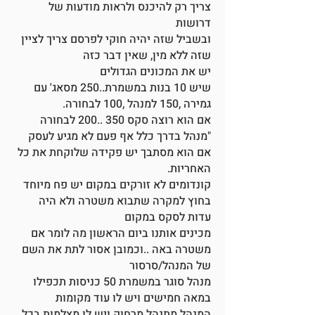
צריך רק להיכנס ולראות מודעות של
דרושות
ובשביל שזה יהיה חוקי לפרסם צריך לציין
שזה ללא מין, שאין דבר כזה
יש את המכונים הגדולים
שיש 10 בנות במשמרת..250 מסאג' עם
גמירה ,150 למנהל ,100 לבחורה.
אם הוא רוצה סקס 350 ..200 לבחורה
"מנהל בדרך כלל אף פעם לא מגיע לעסק
אם הוא מסתבך יש פקידה שלוקחת את כל
האחריות.
קונדומים לא זורקים במקום יש פח מיוחד
בחוץ למקרה שתבוא משטרה ולא היה
עדות לסקס במקום
מכינים אותנו ביום הראשון מה לומר אם
משטרה באה ..וכמובן אסור לתת את השם
של המנהל/סרסור
מנהל סוגר במשמרת 50 כניסות תכפילו
במאה חמישים ויש לו עוד מקומות
המנהל מתנהל מרחוק ויש לו מצלמות בכל