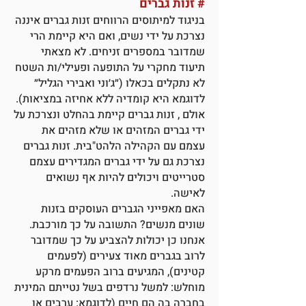
#
זנות גברים
בניגוד למיתוסים הרווחים זנות גברים איננה
נצרכת על ידי נשים, ואם היא קיימת הרי
שמדובר במספרים זניחים. לא מצאתי
תיעוד מחקרי על התופעה ופעילי/ות השטח
לא נתקלים בכאלו (״ג׳וני ואבירי הגליל״
לדוגמא היא קומדיה ללא אחיזה במציאות).
אולם , זנות גברים קיימת בהחלט ונצרכת על
ידי גברים המזהים או שלא מזהים את
עצמם עם הקהילה הלהט"בית. זנות גברים
נצרכת גם על ידי גברים המגדירים עצמם
סטרייטים ויכולים להיות אף נשואים
לאישה.
האם מאפייני הגברים העוסקים בזנות
שונים מנשים? התשובה על כך מורכבת.
אנחנו כן יכולות להצביע על כך שמדובר
לרוב בגברים מאוד צעירים (לפעמים
קטינים), המגיעים ברוב הפעמים מרקע
מוחלש: למשל נרדפים בשל נטייתם המינית
בחברה בה הם חיים (לדוגמא: ערבים או