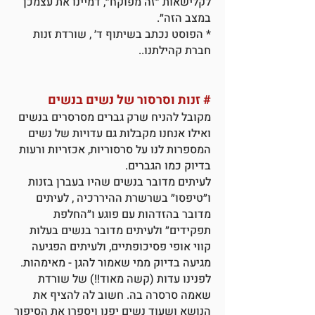
לקלישאות ״זה מפוקח״, דמיינו את עצמכן
במצב הזה״.
* הפוסט נכתב בשיתוף ד׳ , שורדת זנות
חברת קהילתנו..
#
זנות וסרסור של נשים בנשים
מקובל להניח שרק גברים מסרסרים בנשים
ואילו אנחנו מקבלות גם עדויות של נשים
המספרות לנו על סרסוריות, אכזריות ורעות
בדיוק כמו הגברים.
לעיתים מדובר בנשים שהיו בעברן בזנות
ו״טיפסו״ בשרשרת ההיררכיה , לעיתים
מדובר בהזדהות עם פוגע ו״החלפת
תפקידים״ ולעיתים מדובר בנשים בעלות
קווי אופי פסיכופתיים, ולעיתים הפגיעה
מגיעה בדיוק ממי שאמור להגן - מאימהות.
לפנינו עדות (קשה מאוד!!) של שורדת
שאמה סרסרה בה. חשוב לה להציף את
הנושא ושעוד נשים יפנו ויספרו את הסיפור