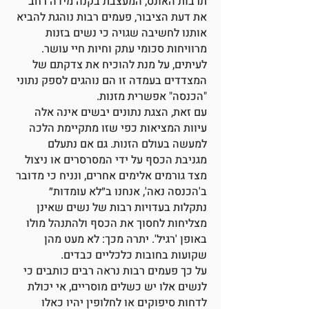
תרבות האונס, המעצבת בקנה מידה רחב
את דעת הציבור, פעמים רבות נוהגת להביא
אותנו לחשיבה שגויה כי נשים בזנות
מרוויחות סכומי עתק וחיות חיי עושר.
לעיתים, על מנת להוכיח את צדקתם של
המצדדים בעמדה זו הם נוהגים לספק נתוני
"הכנסה" אפשרית מזנות.
עם זאת, הצגת נתונים יבשים אינה אלה
עיוות המציאות כפי שזו מתקיימת הלכה
למעשה בעולם הזנות. גם אם נתעלם
מגניבת הכסף על ידי המסרסרים או ניצול
מצד גורמים אלימים אחרים, ונניח כי מדובר
ב'הכנסה נאה', אנחנו ב״לא עומדות״
נתקלות בעדויות רבות של נשים שאינן
מצליחות לחסוך את הכסף ולהתנהל מולו
באופן 'רגיל'. יתרה מכך: לא מעט מהן
שקועות בחובות כלכליים כבדים.
על כך פעמים רבות נראה רבים כותבים כי
לנשים אלו יש כשלים מוסריים, אי יכולת
לדחות סיפוקים או לחלופין יהיו כאלו