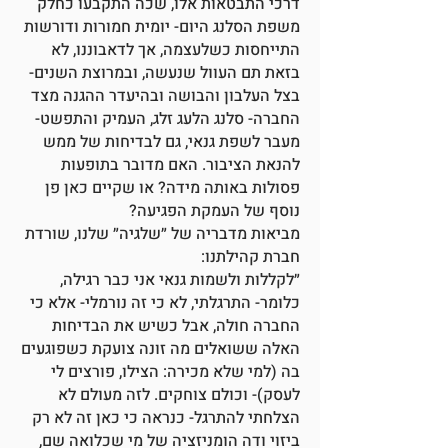
דרכי התבטאות אלו, שכה התקבעו כחלק
משפת הסלנג היום- יומית חמורות ודורשות
התייחסות כשלעצמה, אך לדאבוננו, לא
בזאת תם העוול שנעשה, ובמרוצת השנים-
בצל העלבון והבושה ובהיעדר ההגנה מצד
החברה- סלנג הלעג זלג, העמיק והתפשט-
מעבר לשפת גנאי, גם לבדיחות של ממש
להנאת הציבור. האם מדובר בתופעות
פסולות באותה מידה? או שקיים כאן פן
נוסף של העמקת הפגיעה?
מביאות מדבריה של ״שלגיה״ שלנו, שורדת
חברת קהילתנו:
״לקללות ולשמות גנאי אני כבר רגילה,
כלומר- התרגלתי, לא כי זה נורמלי- אלא כי
החברה חולה, אבל כשיש את הבדיחות
האלה ששואלים מה זונה צועקת כשפוגעים
בה (למי שלא מכירה: הצילו, פורצים לי
לעסק)- וכולם צוחקים. לזה מעולם לא
הצלחתי להתרגל- כנראה כי כאן זה לא רק
ביזוי ודה הומניזציה של מי שכלואה שם,