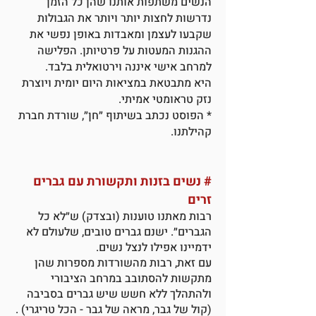
הנשים משתפות אותנו שהן כל הזמן
נדרשות לחצות יותר ויותר את הגבולות
שקבעו לעצמן ומאבדות באופן נפשי את
ההגנות המעטות על פרטיותן. הפלישה
למרחב אישי איננה וירטואלית בלבד.
היא מתבטאת במציאות היום יומית ויוצרת
נזק טראומטי אמיתי.
* הפוסט נכתב בשיתוף ״חן״, שורדת חברת
קהילתנו.
#
נשים בזנות ותקשורת עם גברים
זרים
רבות מאתנו טוענות (ובצדק) ש״לא כל
הגברים״. ישנם גברים טובים, שלעולם לא
ידמיינו אפילו לנצל נשים.
עם זאת, רבות מהשורדות מספרות שהן
מתקשות להסתובב במרחב הציבורי
ולהתהלך ללא חשש שיש גברים בסביבה
(קול של גבר, מראה של גבר - הכל טריגרי) .