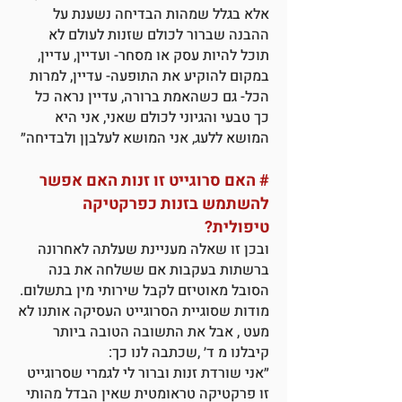
אלא בגלל שמהות הבדיחה נשענת על
ההבנה שברור לכולם שזנות לעולם לא
תוכל להיות עסק או מסחר- ועדיין, עדיין,
במקום להוקיע את התופעה- עדיין, למרות
הכל- גם כשהאמת ברורה, עדיין נראה כל
כך טבעי והגיוני לכולם שאני, אני היא
המושא ללעג, אני המושא לעלבןן ולבדיחה״
#
האם סרוגייט זו זנות האם אפשר
להשתמש בזנות כפרקטיקה
טיפולית?
ובכן זו שאלה מעניינת שעלתה לאחרונה
ברשתות בעקבות אם ששלחה את בנה
הסובל מאוטיזם לקבל שירותי מין בתשלום.
מודות שסוגיית הסרוגייט העסיקה אותנו לא
מעט , אבל את התשובה הטובה ביותר
קיבלנו מ ד׳ ,שכתבה לנו כך:
״אני שורדת זנות וברור לי לגמרי שסרוגייט
זו פרקטיקה טראומטית שאין הבדל מהותי