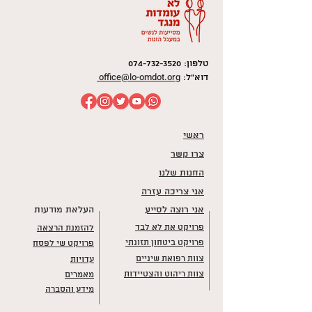
טלפון:
074-732-3520
office@lo-omdot.org
דוא"ל:
ראשי
צרו קשר
החנות שלנו
אני צריכה עזרה
אני רוצה לסייע
העלאת מודעות
פרויקט את לא לבד
להזמנת הרצאה
פרויקט ביטחון תזונתי
פרויקט שי לפסח
צוות רפואת שיניים
עדויות
צוות ריהוט והצטיידות
מאמרים
מידע והסברה