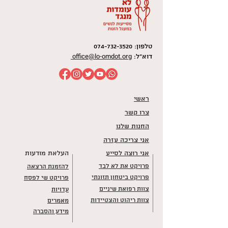
טלפון:
074-732-3520
office@lo-omdot.org
דוא"ל:
ראשי
צרו קשר
החנות שלנו
אני צריכה עזרה
אני רוצה לסייע
העלאת מודעות
פרויקט את לא לבד
להזמנת הרצאה
פרויקט ביטחון תזונתי
פרויקט שי לפסח
צוות רפואת שיניים
עדויות
צוות ריהוט והצטיידות
מאמרים
מידע והסברה